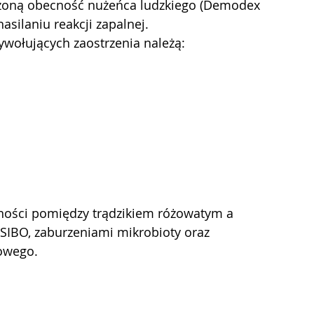
szoną obecność nużeńca ludzkiego (Demodex 
asilaniu reakcji zapalnej.
wołujących zaostrzenia należą:
eżności pomiędzy trądzikiem różowatym a 
 SIBO, zaburzeniami mikrobioty oraz 
owego.