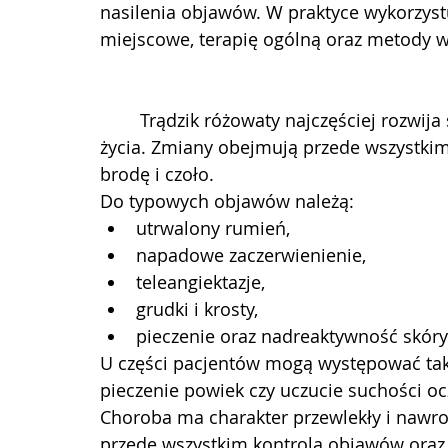
nasilenia objawów. W praktyce wykorzystuj
miejscowe, terapię ogólną oraz metody 
	Trądzik różowaty najczęściej rozwija się u osób dorosłych, zwykle po 30. roku 
życia. Zmiany obejmują przede wszystkim 
brodę i czoło.
Do typowych objawów należą:
utrwalony rumień,
napadowe zaczerwienienie,
teleangiektazje,
grudki i krosty,
pieczenie oraz nadreaktywność skóry
U części pacjentów mogą występować także
pieczenie powiek czy uczucie suchości oc
Choroba ma charakter przewlekły i nawro
przede wszystkim kontrola objawów oraz 