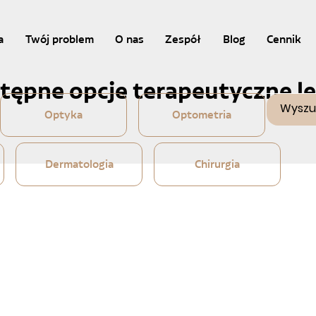
a
Twój problem
O nas
Zespół
Blog
Cennik
stępne opcje terapeutyczne l
Optyka
Optometria
Dermatologia
Chirurgia