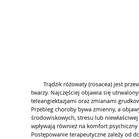
	Trądzik różowaty (rosacea) jest przewlekłą, nawrotową chorobą zapalną skóry 
twarzy. Najczęściej objawia się utrwalo
teleangiektazjami oraz zmianami grudko
Przebieg choroby bywa zmienny, a objaw
środowiskowych, stresu lub niewłaściwej 
wpływają również na komfort psychiczny 
Postępowanie terapeutyczne zależy od do