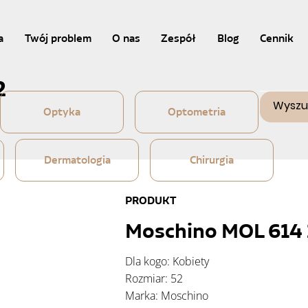
a
Twój problem
O nas
Zespół
Blog
Cennik
2
Optyka
Optometria
Dermatologia
Chirurgia
PRODUKT
Moschino MOL 614
Dla kogo: Kobiety
Rozmiar: 52
Marka: Moschino