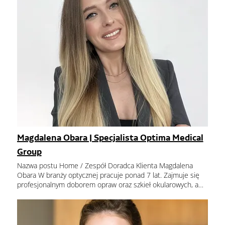
Magdalena Obara | Specjalista Optima Medical
Group
Nazwa postu Home / Zespół Doradca Klienta Magdalena
Obara W branży optycznej pracuje ponad 7 lat. Zajmuje się
profesjonalnym doborem opraw oraz szkieł okularowych, a
do każdego klienta podchodzę w indywidualny sposób. Chce,
aby każdy klient wybierając nową oprawę okularową,
zwiększył swoją pewność siebie i wydobył swoją wyjątkowość
za pomocą nowego wyglądu. Magdalena Obara Zarezerwuj