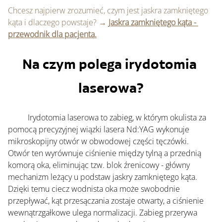
Chcesz najpierw zrozumieć, czym jest jaskra zamkniętego 
kąta i dlaczego powstaje? 
→ 
Jaskra zamkniętego kąta - 
przewodnik dla pacjenta.
Na czym polega irydotomia 
laserowa?
	Irydotomia laserowa to zabieg, w którym okulista za 
pomocą precyzyjnej wiązki lasera Nd:YAG wykonuje 
mikroskopijny otwór w obwodowej części tęczówki. 
Otwór ten wyrównuje ciśnienie między tylną a przednią 
komorą oka, eliminując tzw. blok źrenicowy - główny 
mechanizm leżący u podstaw jaskry zamkniętego kąta.
Dzięki temu ciecz wodnista oka może swobodnie 
przepływać, kąt przesączania zostaje otwarty, a ciśnienie 
wewnątrzgałkowe ulega normalizacji. Zabieg przerywa 