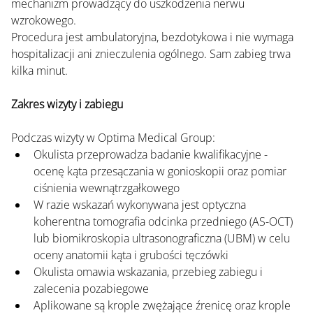
mechanizm prowadzący do uszkodzenia nerwu 
wzrokowego.
Procedura jest ambulatoryjna, bezdotykowa i nie wymaga 
hospitalizacji ani znieczulenia ogólnego. Sam zabieg trwa 
kilka minut.
Zakres wizyty i zabiegu
Podczas wizyty w Optima Medical Group:
Okulista przeprowadza badanie kwalifikacyjne - 
ocenę kąta przesączania w gonioskopii oraz pomiar 
ciśnienia wewnątrzgałkowego
W razie wskazań wykonywana jest optyczna 
koherentna tomografia odcinka przedniego (AS-OCT) 
lub biomikroskopia ultrasonograficzna (UBM) w celu 
oceny anatomii kąta i grubości tęczówki
Okulista omawia wskazania, przebieg zabiegu i 
zalecenia pozabiegowe
Aplikowane są krople zwężające źrenicę oraz krople 