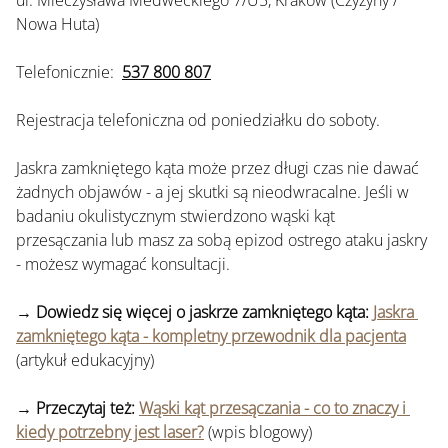
ul. Mieczysława Medweckiego 7/U5, Kraków (Czyżyny / 
Nowa Huta)
Telefonicznie:  
537 800 807
Rejestracja telefoniczna od poniedziałku do soboty.
Jaskra zamkniętego kąta może przez długi czas nie dawać 
żadnych objawów - a jej skutki są nieodwracalne. Jeśli w 
badaniu okulistycznym stwierdzono wąski kąt 
przesączania lub masz za sobą epizod ostrego ataku jaskry 
- możesz wymagać konsultacji.
→ Dowiedz się więcej o jaskrze zamkniętego kąta:
Jaskra 
zamkniętego kąta - kompletny przewodnik dla pacjenta
(artykuł edukacyjny)
→ Przeczytaj też:
Wąski kąt przesączania - co to znaczy i 
kiedy potrzebny jest laser?
 (wpis blogowy)