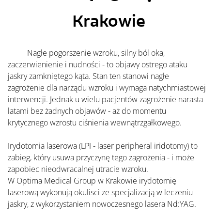
Krakowie
	Nagłe pogorszenie wzroku, silny ból oka, 
zaczerwienienie i nudności - to objawy ostrego ataku 
jaskry zamkniętego kąta. Stan ten stanowi nagłe 
zagrożenie dla narządu wzroku i wymaga natychmiastowej 
interwencji. Jednak u wielu pacjentów zagrożenie narasta 
latami bez żadnych objawów - aż do momentu 
krytycznego wzrostu ciśnienia wewnątrzgałkowego.
Irydotomia laserowa (LPI - laser peripheral iridotomy) to 
zabieg, który usuwa przyczynę tego zagrożenia - i może 
zapobiec nieodwracalnej utracie wzroku.
W Optima Medical Group w Krakowie irydotomię 
laserową wykonują okulisci ze specjalizacją w leczeniu 
jaskry, z wykorzystaniem nowoczesnego lasera Nd:YAG.