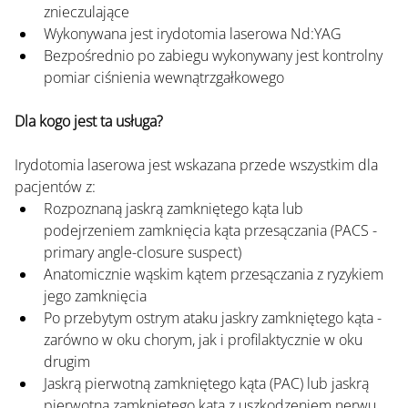
znieczulające
Wykonywana jest irydotomia laserowa Nd:YAG
Bezpośrednio po zabiegu wykonywany jest kontrolny 
pomiar ciśnienia wewnątrzgałkowego
Dla kogo jest ta usługa?
Irydotomia laserowa jest wskazana przede wszystkim dla 
pacjentów z:
Rozpoznaną jaskrą zamkniętego kąta lub 
podejrzeniem zamknięcia kąta przesączania (PACS - 
primary angle-closure suspect)
Anatomicznie wąskim kątem przesączania z ryzykiem 
jego zamknięcia
Po przebytym ostrym ataku jaskry zamkniętego kąta - 
zarówno w oku chorym, jak i profilaktycznie w oku 
drugim
Jaskrą pierwotną zamkniętego kąta (PAC) lub jaskrą 
pierwotną zamkniętego kąta z uszkodzeniem nerwu 