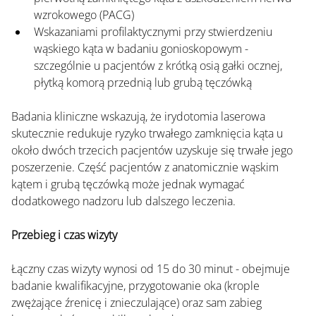
wzrokowego (PACG)
Wskazaniami profilaktycznymi przy stwierdzeniu 
wąskiego kąta w badaniu gonioskopowym - 
szczególnie u pacjentów z krótką osią gałki ocznej, 
płytką komorą przednią lub grubą tęczówką
Badania kliniczne wskazują, że irydotomia laserowa 
skutecznie redukuje ryzyko trwałego zamknięcia kąta u 
około dwóch trzecich pacjentów uzyskuje się trwałe jego 
poszerzenie. Część pacjentów z anatomicznie wąskim 
kątem i grubą tęczówką może jednak wymagać 
dodatkowego nadzoru lub dalszego leczenia.
Przebieg i czas wizyty
Łączny czas wizyty wynosi od 15 do 30 minut - obejmuje 
badanie kwalifikacyjne, przygotowanie oka (krople 
zwężające źrenicę i znieczulające) oraz sam zabieg 