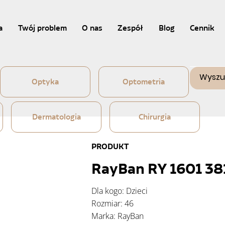
a
Twój problem
O nas
Zespół
Blog
Cennik
Optyka
Optometria
Dermatologia
Chirurgia
PRODUKT
RayBan RY 1601 38
Dla kogo: Dzieci
Rozmiar: 46
Marka: RayBan