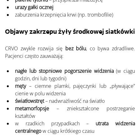
urazy gałki ocznej
zaburzenia krzepnięcia krwi (np. trombofilie)
Objawy zakrzepu żyły środkowej siatkówki
CRVO zwykle rozwija się 
bez bólu
, co bywa zdradliwe. 
Pacjenci często zauważają:
nagłe lub stopniowe pogorszenie widzenia
 (w ciągu 
godzin, dni lub tygodni)
męty
 – ciemne plamki, pajęczynki lub „pływające” 
cienie w polu widzenia
światłowstręt
 – nadwrażliwość na światło
metamorfopsje
 – zniekształcone postrzeganie 
kształtów
w rzadkich przypadkach – 
utrata widzenia 
centralnego
 w ciągu krótkiego czasu