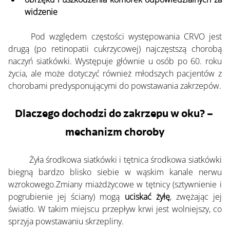
widzenie
	Pod względem częstości występowania CRVO jest 
drugą (po retinopatii cukrzycowej) najczęstszą chorobą 
naczyń siatkówki. Występuje głównie u osób po 60. roku 
życia, ale może dotyczyć również młodszych pacjentów z 
chorobami predysponującymi do powstawania zakrzepów.
Dlaczego dochodzi do zakrzepu w oku? – 
mechanizm choroby
	Żyła środkowa siatkówki i tętnica środkowa siatkówki 
biegną bardzo blisko siebie w wąskim kanale nerwu 
wzrokowego.Zmiany miażdżycowe w tętnicy (sztywnienie i 
pogrubienie jej ściany) mogą 
uciskać żyłę
, zwężając jej 
światło. W takim miejscu przepływ krwi jest wolniejszy, co 
sprzyja powstawaniu skrzepliny.