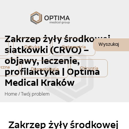
Zakrzep żyły środkowej
siatkówki (CRVO) –
Optyka
Optometria
objawy, leczenie,
yczna
Chirurgia
profilaktyka | Optima
Dermatologia
Medical Kraków
Home
/
Twój problem
Zakrzep żyły środkowej 