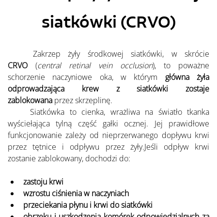
siatkówki (CRVO)
	Zakrzep żyły środkowej siatkówki, w skrócie 
CRVO
 (
central retinal vein occlusion
), to poważne 
schorzenie naczyniowe oka, w którym 
główna żyła 
odprowadzająca krew z siatkówki zostaje 
zablokowana
 przez skrzeplinę.
	Siatkówka to cienka, wrażliwa na światło tkanka 
wyściełająca tylną część gałki ocznej. Jej prawidłowe 
funkcjonowanie zależy od nieprzerwanego dopływu krwi 
przez tętnice i odpływu przez żyły.Jeśli odpływ krwi 
zostanie zablokowany, dochodzi do:
zastoju krwi
wzrostu ciśnienia w naczyniach
przeciekania płynu i krwi do siatkówki
obrzęku i uszkodzenia komórek odpowiedzialnych za 