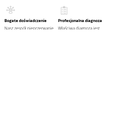
Bogate doświadczenie
Profesjonalna diagnoza
Nasz zespół nieprzerwanie
Właściwa diagnoza jest
podnosi swoje kwalifikacje.
naszym priorytetem.
Rzetelne opinie
Zespół specjalistów
Cenimy opinie naszych
Optima to zespół
pacjentów.
profesjonalnych okulistów
specjalizujących się we
wszystkich dziedzinach
chorób oczu.
Najwyższej klasy sprzęt
Nagła pomoc
Diagnozujemy i leczymy na
Gwarantujemy dużą