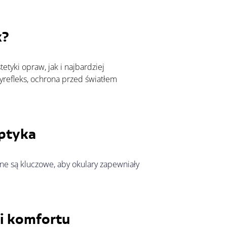
k?
refleks, ochrona przed światłem 
ptyka
e są kluczowe, aby okulary zapewniały 
i komfortu