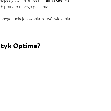
ałającego w strukturach 
Optima Medical 
ch potrzeb małego pacjenta.
ptyk Optima?