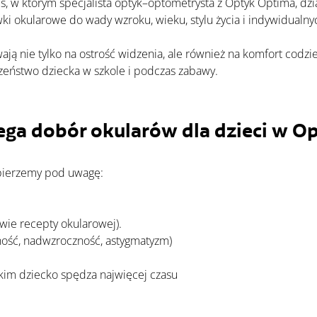
s, w którym specjalista optyk–optometrysta z Optyk Optima, dzi
i okularowe do wady wzroku, wieku, stylu życia i indywidualny
zeństwo dziecka w szkole i podczas zabawy.
ega dobór okularów dla dzieci w O
 bierzemy pod uwagę:
wie recepty okularowej).    
zność, nadwzroczność, astygmatyzm)
akim dziecko spędza najwięcej czasu