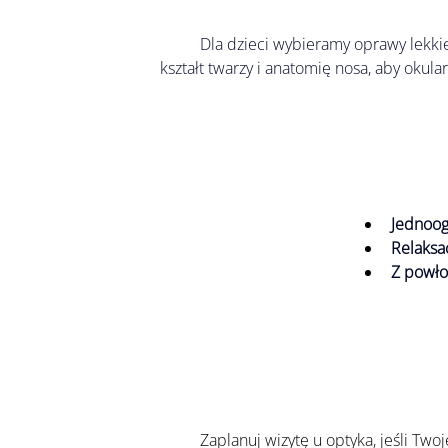
	Dla dzieci wybieramy oprawy lekki
kształt twarzy i anatomię nosa, aby okulary
Jednoo
Relaksa
Z powło
	Zaplanuj wizytę u optyka, jeśli Two