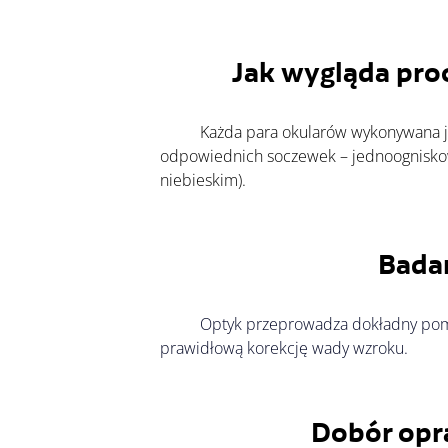
Jak wygląda pro
	Każda para okularów wykonywana jest indywidualnie, a nasz zespół pomaga zarówno w wyborze estetyki opraw, jak i najbardziej 
odpowiednich soczewek – jednoogniskowyc
niebieskim).
Bada
Optyk przeprowadza dokładny pomia
prawidłową korekcję wady wzroku.
Dobór opr