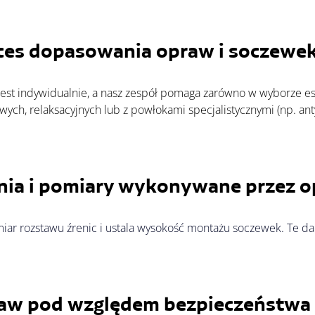
ces dopasowania opraw i soczew
e
h, relaksacyjnych lub z powłokami specjalistycznymi (np. anty
nia i pomiary wykonywane przez o
r rozstawu źrenic i ustala wysokość montażu soczewek. Te dan
aw pod względem bezpieczeństwa 