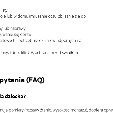
listy
ole lub w domu (mrużenie oczu, zbliżanie się do 
ny lub naprawy
zsuwanie się opraw
portowych i potrzebuje okularów odpornych na 
nych (np. filtr UV, ochrona przed światłem 
pytania (FAQ)
la dziecka?
onuje pomiary (rozstaw źrenic, wysokość montażu), dobiera opr