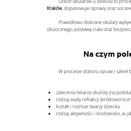
	Dobór okularów u dziecka to proce
Kraków
, dopasowuje oprawy oraz soczewk
	Prawidłowo dobrane okulary wpływają nie tylko na ostrość widzenia, ale również na komfort codziennego funkcjonowania, rozwój widzenia 
obuocznego, postawę ciała oraz bezpiec
Na czym pol
	W procesie doboru opraw i szkieł
zalecenia lekarza okulisty (na podsta
rodzaj wady refrakcji (krótkowzroc
kształt i rozmiar twarzy dziecka
rodzaj aktywności i środowisko, w j