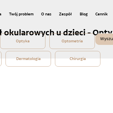
a
Twój problem
O nas
Zespół
Blog
Cennik
ł okularowych u dzieci - Op
Optyka
Optometria
Dermatologia
Chirurgia