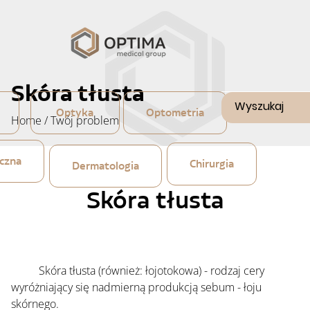
Skóra tłusta
Optyka
Optometria
Home
/
Twój problem
czna
Chirurgia
Dermatologia
Skóra tłusta
	Skóra tłusta (również: łojotokowa) - rodzaj cery 
wyróżniający się nadmierną produkcją sebum - łoju 
skórnego.