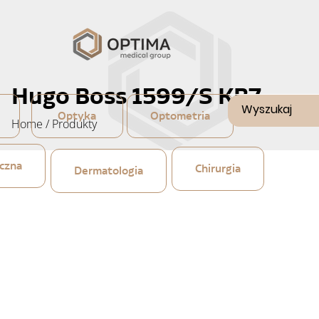
Hugo Boss 1599/S KB7
Optyka
Optometria
Home
/
Produkty
czna
Chirurgia
Dermatologia