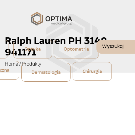
Ralph Lauren PH 3148
941171
Optyka
Optometria
Home
/
Produkty
czna
Chirurgia
Dermatologia