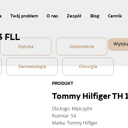
a
Twój problem
O nas
Zespół
Blog
Cennik
3 FLL
Optyka
Optometria
Dermatologia
Chirurgia
PRODUKT
Tommy Hilfiger TH 
Dla kogo: Mężczyźni
Rozmiar: 54
Marka: Tommy Hilfiger