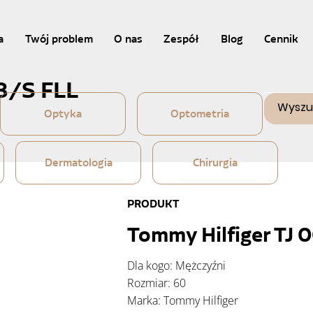
a
Twój problem
O nas
Zespół
Blog
Cennik
8/S FLL
Optyka
Optometria
Dermatologia
Chirurgia
PRODUKT
Tommy Hilfiger TJ 
Dla kogo: Mężczyźni
Rozmiar: 60
Marka: Tommy Hilfiger