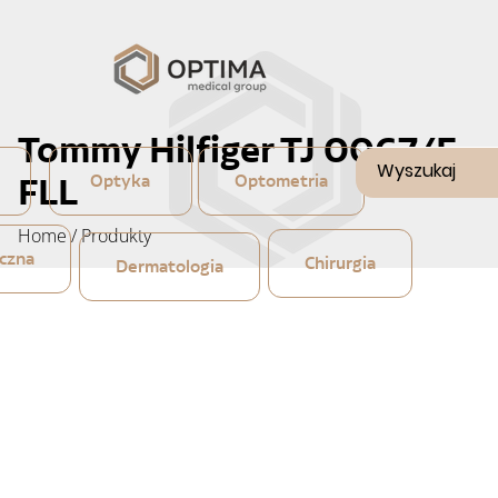
Tommy Hilfiger TJ 0067/F
FLL
Optyka
Optometria
Home
/
Produkty
czna
Chirurgia
Dermatologia