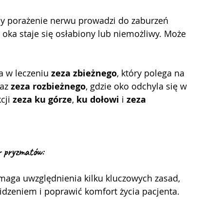
dy porażenie nerwu prowadzi do zaburzeń 
h oka staje się osłabiony lub niemożliwy. Może 
a w leczeniu 
zeza zbieżnego
, który polega na 
az 
zeza rozbieżnego
, gdzie oko odchyla się w 
ji 
zeza ku górze
, 
ku dołowi
 i 
zeza 
 p
ryzmatów:
dzeniem i poprawić komfort życia pacjenta. 