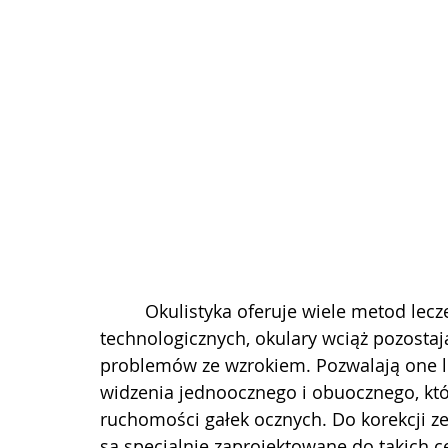
	 Okulistyka oferuje wiele metod leczenia wad wzroku. Mimo ogromnych postępów 
technologicznych, okulary wciąż pozosta
problemów ze wzrokiem. Pozwalają one l
widzenia jednoocznego i obuocznego, któ
ruchomości gałek ocznych. Do korekcji ze
są specjalnie zaprojektowane do takich ce