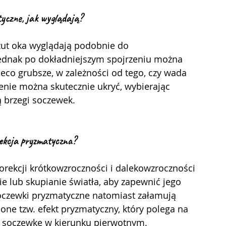
yczne, jak wyglądają?
ednak po dokładniejszym spojrzeniu można 
ieco grubsze, w zależności od tego, czy wada 
enie można skutecznie ukryć, wybierając 
ą brzegi soczewek.
rekcja pryzmatyczna?
e lub skupianie światła, aby zapewnić jego 
oczewki pryzmatyczne natomiast załamują 
 one tzw. efekt pryzmatyczny, który polega na 
z soczewkę w kierunku pierwotnym. 