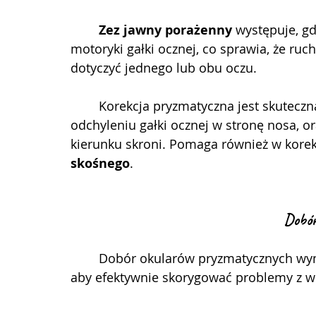
	Zez jawny porażenny
 występuje, g
motoryki gałki ocznej, co sprawia, że ruc
dotyczyć jednego lub obu oczu.
	Korekcja pryzmatyczna jest skuteczn
odchyleniu gałki ocznej w stronę nosa, or
kierunku skroni. Pomaga również w korekc
skośnego
.
Dobór
	Dobór okularów pryzmatycznych wymaga uwzględnienia kilku kluczowych zasad, 
aby efektywnie skorygować problemy z wi