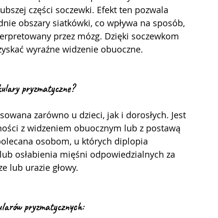
bszej części soczewki. Efekt ten pozwala 
nie obszary siatkówki, co wpływa na sposób, 
interpretowany przez mózg. Dzięki soczewkom 
zyskać wyraźne widzenie obuoczne.
kulary pryzmatyczn
e?
dności z widzeniem obuocznym lub z postawą 
 polecana osobom, u których diplopia 
ub osłabienia mięśni odpowiedzialnych za 
e lub urazie głowy.
ularów pryzmatyczny
ch: