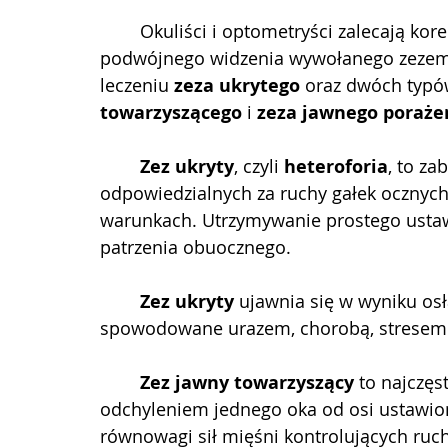
	Okuliści i optometryści zalecają korekcję pryzmatyczną głównie w przypadkach 
podwójnego widzenia wywołanego zezem. 
leczeniu 
zeza ukrytego
 oraz dwóch typó
towarzyszącego
 i 
zeza jawnego poraż
	Zez ukryty
, czyli 
heteroforia
, to z
odpowiedzialnych za ruchy gałek ocznych
warunkach. Utrzymywanie prostego ustawi
patrzenia obuocznego. 
	Zez ukryty
 ujawnia się w wyniku os
spowodowane urazem, chorobą, stresem
	Zez jawny towarzyszący
 to najczęs
odchyleniem jednego oka od osi ustawion
równowagi sił mięśni kontrolujących ruch