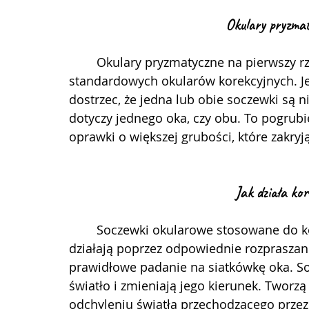
Okulary pryzmat
	Okulary pryzmatyczne na pierwszy rzut oka wyglądają podobnie do 
standardowych okularów korekcyjnych. J
dostrzec, że jedna lub obie soczewki są n
dotyczy jednego oka, czy obu. To pogrubi
oprawki o większej grubości, które zakryj
Jak działa ko
	Soczewki okularowe stosowane do korekcji krótkowzroczności i dalekowzroczności 
działają poprzez odpowiednie rozpraszani
prawidłowe padanie na siatkówkę oka. S
światło i zmieniają jego kierunek. Tworzą
odchyleniu światła przechodzącego prze