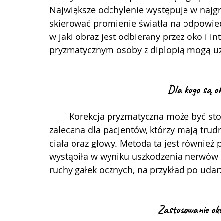
Największe odchylenie występuje w najgru
skierować promienie światła na odpowied
w jaki obraz jest odbierany przez oko i 
pryzmatycznym osoby z diplopią mogą u
Dla kogo są o
	Korekcja pryzmatyczna może być stosowana zarówno u dzieci, jak i dorosłych. Jest 
zalecana dla pacjentów, którzy mają tru
ciała oraz głowy. Metoda ta jest również
wystąpiła w wyniku uszkodzenia nerwów l
ruchy gałek ocznych, na przykład po udarz
Zastosowanie ok