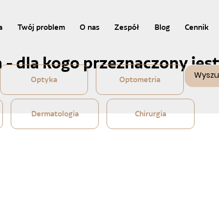
a
Twój problem
O nas
Zespół
Blog
Cennik
 - dla kogo przeznaczony je
Optyka
Optometria
Dermatologia
Chirurgia