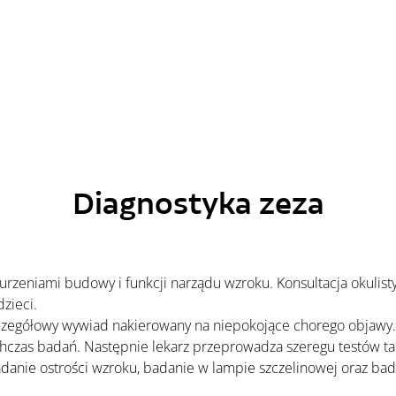
Diagnostyka zeza
aburzeniami budowy i funkcji narządu wzroku. Konsultacja okulist
zieci.
zczegółowy wywiad nakierowany na niepokojące chorego objawy.
zas badań. Następnie lekarz przeprowadza szeregu testów takich
anie ostrości wzroku, badanie w lampie szczelinowej oraz bad