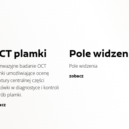
CT plamki
Pole widzen
inwazyjne badanie OCT
Pole widzenia
mki umożliwiające ocenę
zobacz
ktury centralnej części
kówki w diagnostyce i kontroli
rób plamki.
acz