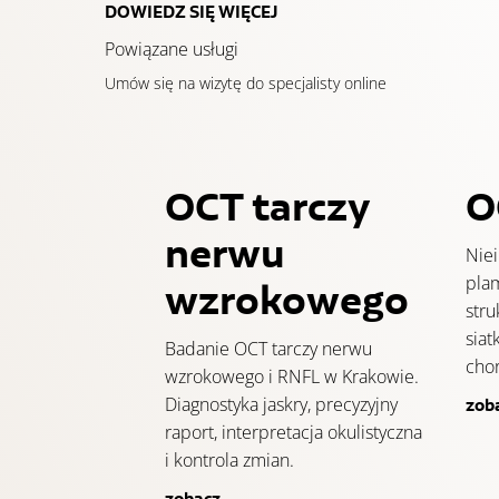
DOWIEDZ SIĘ WIĘCEJ
Powiązane usługi
Umów się na wizytę do specjalisty online
OCT tarczy
O
nerwu
Nie
pla
wzrokowego
stru
siat
Badanie OCT tarczy nerwu
cho
wzrokowego i RNFL w Krakowie.
Diagnostyka jaskry, precyzyjny
zob
raport, interpretacja okulistyczna
i kontrola zmian.
zobacz