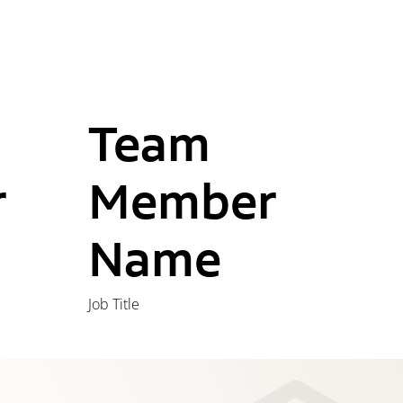
Team
T
r
Member
M
Name
N
Job Title
Job Tit