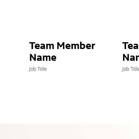
Team Member
Te
Name
Na
Job Title
Job Titl