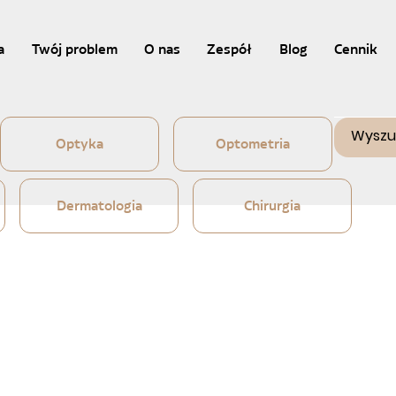
a
Twój problem
O nas
Zespół
Blog
Cennik
Optyka
Optometria
Dermatologia
Chirurgia