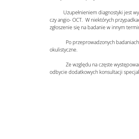
   	 Uzupełnieniem diagnostyki jest wykonanie w uzasadnionych przypadkach badań dodatkowych - takich jak pachymetria, topografia, OCT 
czy angio- OCT.  W niektórych przypadka
zgłoszenie się na badanie w innym termi
 	   Po przeprowadzonych badaniach lekarz stawia najbardziej prawdopodobne rozpoznanie i zaleca leczenie, lub wyklucza schorzenia 
okulistyczne.
 	   Ze względu na częste występowanie w oku objawów będących wynikiem powikłań innych chorób, niejednokrotnie lekarz okulista zaleca 
odbycie dodatkowych konsultacji specjali