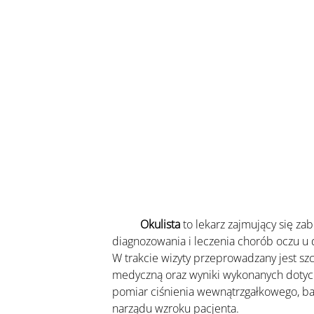
    	Okulista
 to lekarz zajmujący się z
diagnozowania i leczenia chorób oczu u d
W trakcie wizyty przeprowadzany jest s
medyczną oraz wyniki wykonanych dotychc
pomiar ciśnienia wewnątrzgałkowego, bad
narządu wzroku pacjenta.