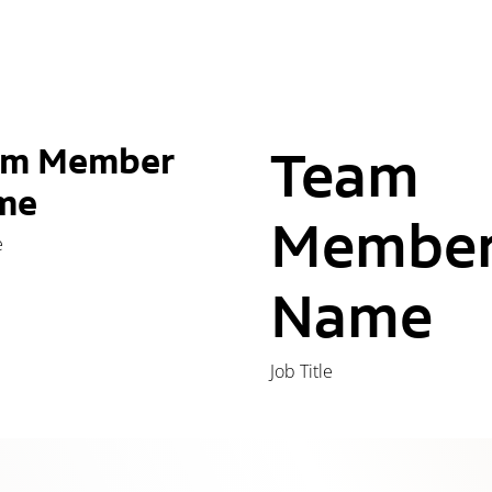
am Member
Team
me
Membe
e
Name
Job Title