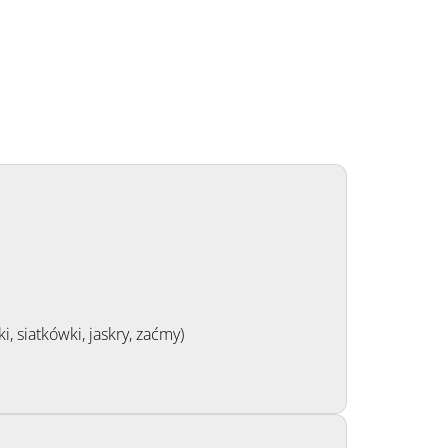
 siatkówki, jaskry, zaćmy)