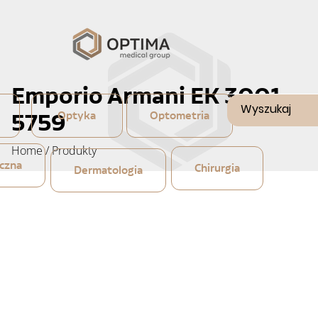
Emporio Armani EK 3001
5759
Optyka
Optometria
Home
/
Produkty
czna
Chirurgia
Dermatologia