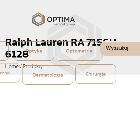
Ralph Lauren RA 7156U
6128
Optyka
Optometria
Home
/
Produkty
czna
Chirurgia
Dermatologia