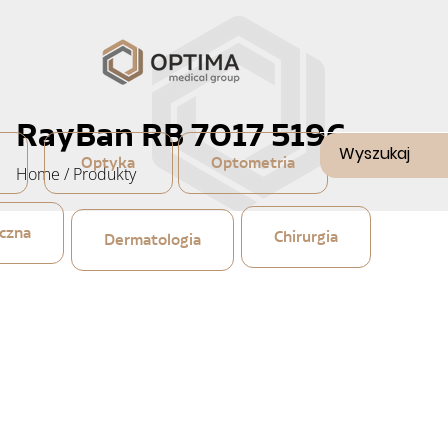
RayBan RB 7017 5196
Optyka
Optometria
Home
/
Produkty
czna
Chirurgia
Dermatologia