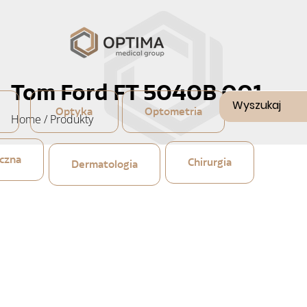
Tom Ford FT 5040B 001
Optyka
Optometria
Home
/
Produkty
czna
Chirurgia
Dermatologia