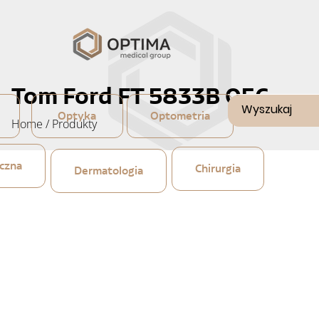
Tom Ford FT 5833B 056
Optyka
Optometria
Home
/
Produkty
czna
Chirurgia
Dermatologia