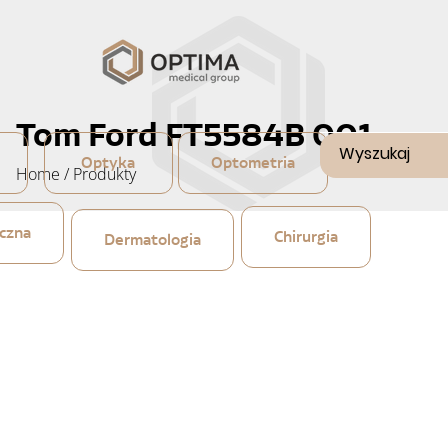
Tom Ford FT5584B 001
Optyka
Optometria
Home
/
Produkty
czna
Chirurgia
Dermatologia