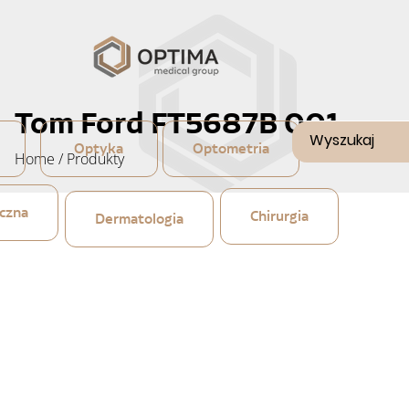
Tom Ford FT5687B 001
Optyka
Optometria
Home
/
Produkty
czna
Chirurgia
Dermatologia