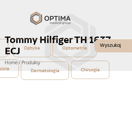
Tommy Hilfiger TH 1637
ECJ
Optyka
Optometria
Home
/
Produkty
czna
Chirurgia
Dermatologia