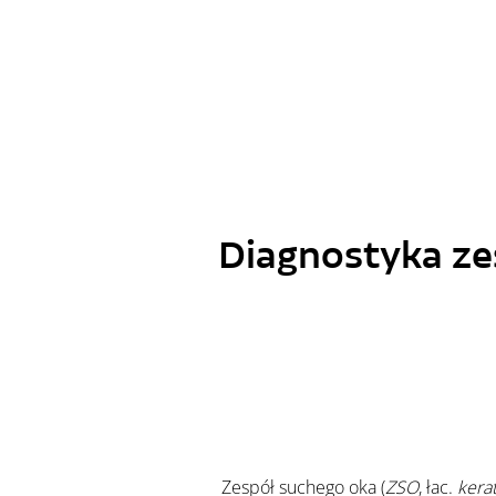
Diagnostyka ze
	Zespół suchego oka (
ZSO
, łac. 
kerat