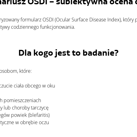
ariusz OSDI – subiektywna ocena
yzowany formularz OSDI (Ocular Surface Disease Index), który p
tywy codziennego funkcjonowania.
Dla kogo jest to badanie?
 osobom, które:
czucie ciała obcego w oku
ch pomieszczeniach
y lub choroby tarczycę
gów powiek (blefaritis)
tetyczne w obrębie ocz
u