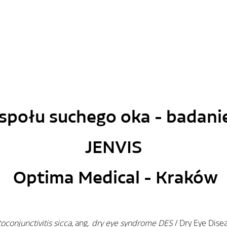
społu suchego oka - badan
JENVIS
 Optima Medical - Kraków
oconjunctivitis sicca
, ang. 
dry eye syndrome DES 
/ Dry Eye Dise