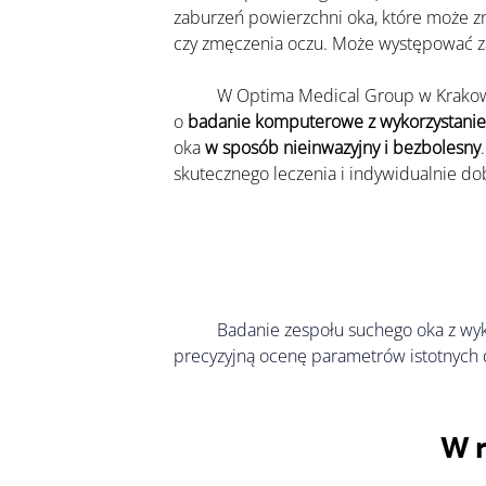
zaburzeń powierzchni oka, które może zn
czy zmęczenia oczu. Może występować zar
	W Optima Medical Group w Krakowie oferujemy naszym pacjentom kompleksową, nowoczesną diagnostykę zespołu suchego oka opartą 
o
 badanie komputerowe z wykorzystanie
oka 
w sposób nieinwazyjny i bezbolesny
skutecznego leczenia i indywidualnie dob
	Badanie zespołu suchego oka z wyk
precyzyjną ocenę parametrów istotnych 
W 