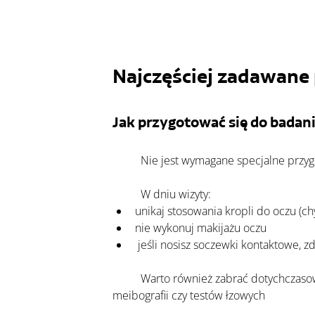
Najczęściej zadawane 
Jak przygotować się do badan
	Nie jest wymagane specjalne przyg
	W dniu wizyty:
unikaj stosowania kropli do oczu (ch
nie wykonuj makijażu oczu
 jeśli nosisz soczewki kontaktowe, 
	Warto również zabrać dotychczasową dokumentację okulistyczną (jeśli posiadasz), w tym: recepty na okulary, wcześniejsze wyniki OCT, 
meibografii czy testów łzowych