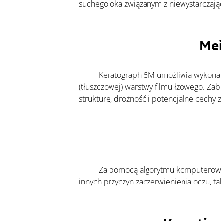
suchego oka związanym z niewystarczając
Mei
	Keratograph 5M umożliwia wykonanie tzw. meibografii – obrazowania gruczołów Meiboma odpowiedzialnych za produkcję lipidowej 
(tłuszczowej) warstwy filmu łzowego. Zab
strukturę, drożność i potencjalne cechy 
	Za pomocą algorytmu komputerowego oceniany jest stopień przekrwienia spojówek w skali 0–4. Pomaga to odróżnić objawy DED od 
innych przyczyn zaczerwienienia oczu, tak