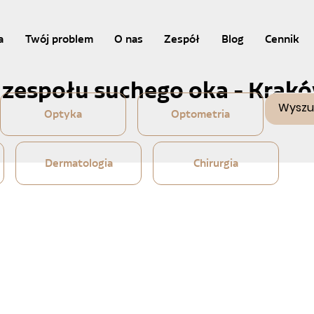
a
Twój problem
O nas
Zespół
Blog
Cennik
zespołu suchego oka - Krak
Optyka
Optometria
Dermatologia
Chirurgia