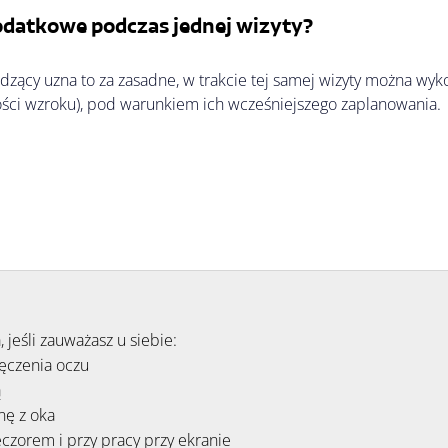
datkowe podczas jednej wizyty?
adzący uzna to za zasadne, w trakcie tej samej wizyty można wy
rości wzroku), pod warunkiem ich wcześniejszego zaplanowania. 
jeśli zauważasz u siebie:
męczenia oczu
ą
nę z oka
eczorem i przy pracy przy ekranie