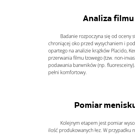
Analiza film
Badanie rozpoczyna się od oceny st
chroniącej oko przed wysychaniem i pod
opartego na analizie krążków Placido, Ke
przerwania filmu łzowego (tzw. non-invas
podawania barwników (np. fluoresceiny). 
pełni komfortowy.
Pomiar menisku 
	Kolejnym etapem jest pomiar wysokości menisku łzowego, który pozwala określić 
ilość produkowanych łez. W przypadku n