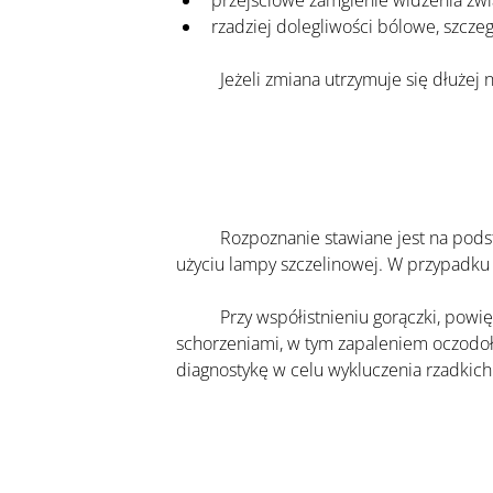
przejściowe zamglenie widzenia zwi
rzadziej dolegliwości bólowe, szcze
	Jeżeli zmiana utrzymuje się dłużej 
	Rozpoznanie stawiane jest na podstawie wywiadu oraz badania okulistycznego. Lekarz ocenia powiekę, spojówkę i otaczające tkanki przy 
użyciu lampy szczelinowej. W przypadku
	Przy współistnieniu gorączki, powiększonych węzłów chłonnych lub nasilonego bólu konieczne może być różnicowanie z innymi 
schorzeniami, w tym zapaleniem oczodo
diagnostykę w celu wykluczenia rzadki