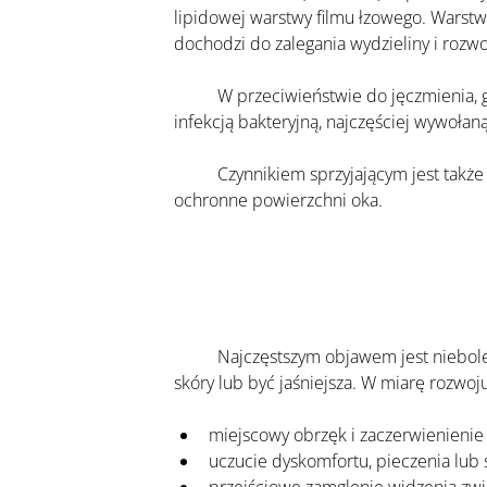
lipidowej warstwy filmu łzowego. Warstwa
dochodzi do zalegania wydzieliny i roz
	W przeciwieństwie do jęczmienia, gradówka zwykle nie ma charakteru ostrego zakażenia, choć w części przypadków może współistnieć z 
infekcją bakteryjną, najczęściej wywołan
	Czynnikiem sprzyjającym jest także nieprawidłowe mruganie oraz zaburzenia nawilżenia oka, które osłabiają naturalne mechanizmy 
ochronne powierzchni oka.
	Najczęstszym objawem jest niebolesne, twarde zgrubienie na górnej lub dolnej powiece. Zmiana może mieć kolor 
skóry lub być jaśniejsza. W miarę rozwo
miejscowy obrzęk i zaczerwienienie
uczucie dyskomfortu, pieczenia lub