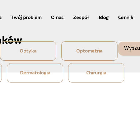
a
Twój problem
O nas
Zespół
Blog
Cennik
raków
Optyka
Optometria
Dermatologia
Chirurgia