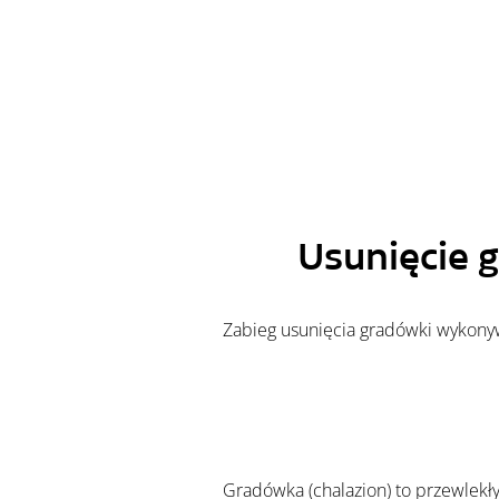
Usunięcie 
	Zabieg usunięcia gradówki wykonyw
	Gradówka (chalazion) to przewlekły stan zapalny powstający w wyniku zatkania ujść gruczołów Meiboma, które odpowiadają za produkcję 