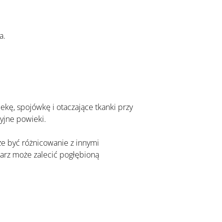
a.
yjne powieki.
rz może zalecić pogłębioną 