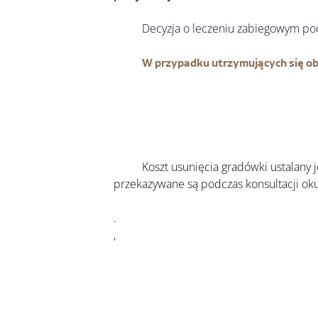
	Decyzja o leczeniu zabiegowym po
W przypadku utrzymujących się ob
	Koszt usunięcia gradówki ustalany jest indywidualnie i zależy od wielkości zmiany oraz zakresu procedury. Szczegółowe informacje 
przekazywane są podczas konsultacji oku
.
, 