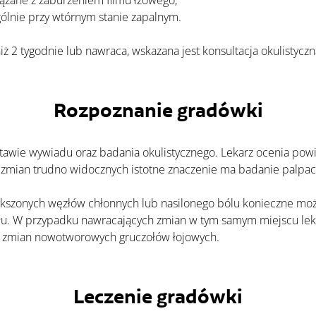
ązane z zaburzeniem filmu łzowego,
gólnie przy wtórnym stanie zapalnym.
niż 2 tygodnie lub nawraca, wskazana jest konsultacja okulistyczn
Rozpoznanie gradówki
 zmian trudno widocznych istotne znaczenie ma badanie palpac
łu. W przypadku nawracających zmian w tym samym miejscu leka
ch zmian nowotworowych gruczołów łojowych.
Leczenie gradówki