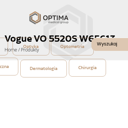
Vogue VO 5520S W65613
Optyka
Optometria
Home
/
Produkty
czna
Chirurgia
Dermatologia