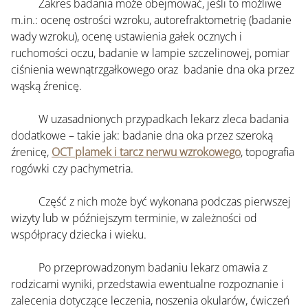
	Zakres badania może obejmować, jeśli to możliwe
m.in.: ocenę ostrości wzroku, autorefraktometrię (badanie 
wady wzroku), ocenę ustawienia gałek ocznych i 
ruchomości oczu, badanie w lampie szczelinowej, pomiar 
ciśnienia wewnątrzgałkowego oraz  badanie dna oka przez 
wąską źrenicę.
	W uzasadnionych przypadkach lekarz zleca badania 
dodatkowe – takie jak: badanie dna oka przez szeroką 
źrenicę, 
OCT
 plamek i tarcz nerwu wzrokowego
, topografia 
rogówki czy pachymetria. 
	Część z nich może być wykonana podczas pierwszej 
wizyty lub w późniejszym terminie, w zależności od 
współpracy dziecka i wieku.
	Po przeprowadzonym badaniu lekarz omawia z 
rodzicami wyniki, przedstawia ewentualne rozpoznanie i 
zalecenia dotyczące leczenia, noszenia okularów, ćwiczeń 