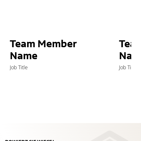
Team Member
Tea
Name
Nam
Job Title
Job Title