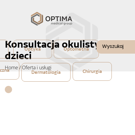
Konsultacja okulistyczna
Optyka
Optometria
dzieci
Home
/
Oferta i usługi
czna
Chirurgia
Dermatologia