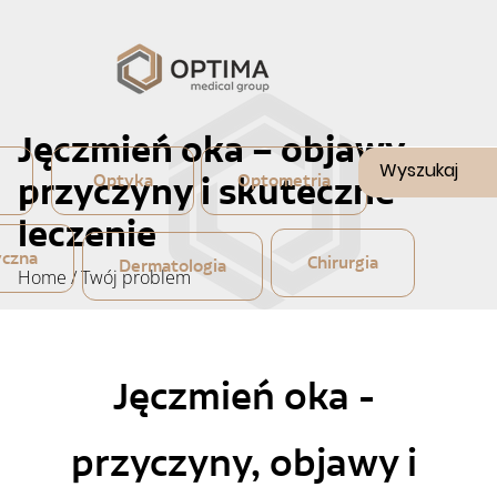
Jęczmień oka – objawy,
przyczyny i skuteczne
Optyka
Optometria
leczenie
yczna
Chirurgia
Dermatologia
Home
/
Twój problem
Jęczmień oka - 
przyczyny, objawy i 