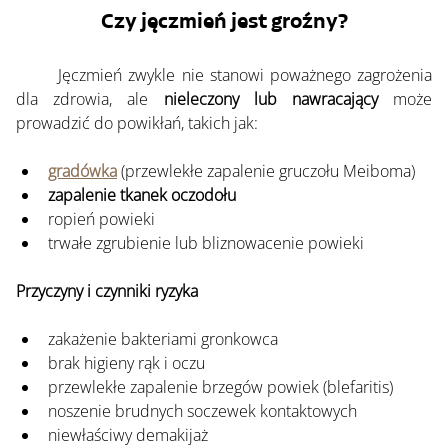
Czy jęczmień jest groźny?
	Jęczmień zwykle nie stanowi poważnego zagrożenia 
dla zdrowia, ale 
nieleczony lub nawracający
 może 
prowadzić do powikłań, takich jak:
gradówka
 (przewlekłe zapalenie gruczołu Meiboma)
zapalenie tkanek oczodołu
ropień powieki
trwałe zgrubienie lub bliznowacenie powieki
Przyczyny i czynniki ryzyka
zakażenie bakteriami gronkowca
brak higieny rąk i oczu
przewlekłe zapalenie brzegów powiek (blefaritis)
noszenie brudnych soczewek kontaktowych
niewłaściwy demakijaż