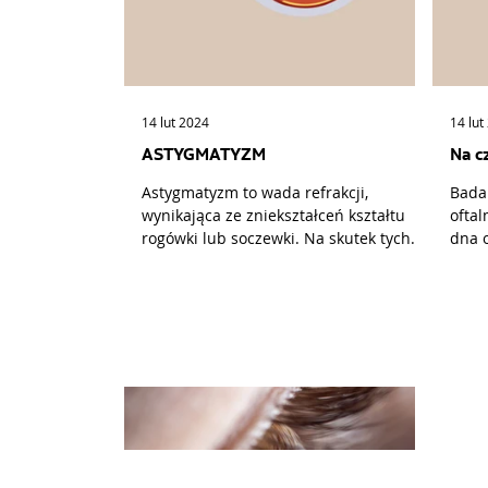
14 lut 2024
14 lut
ASTYGMATYZM
Na c
Astygmatyzm to wada refrakcji,
Bada
wynikająca ze zniekształceń kształtu
ofta
rogówki lub soczewki. Na skutek tych
dna 
dysfunkcji wpadające do oka...
okuli