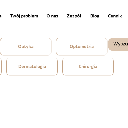
a
Twój problem
O nas
Zespół
Blog
Cennik
Optyka
Optometria
Dermatologia
Chirurgia