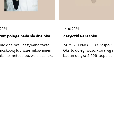
 2024
14 lut 2024
zym polega badanie dna oka
Zatyczki Parasol®
nie dna oka , nazywane także
ZATYCZKI PARASOL® Zespół Suchego
lmoskopią lub wziernikowaniem
Oka to dolegliwość, która wg 
oka, to metoda pozwalająca lekarzu
badań dotyka 5-50% populacj
ście na ocenienie stanu...
świecie, zdecydowanie...