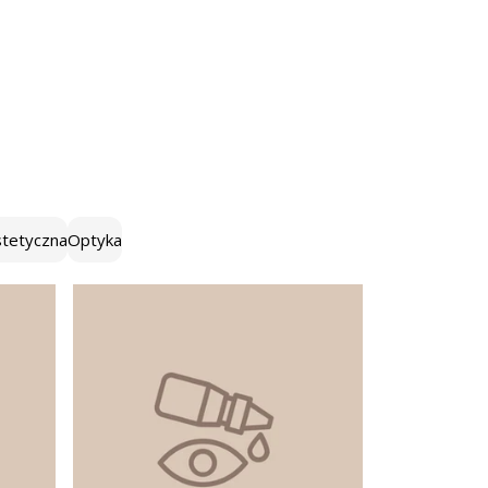
tetyczna
Optyka