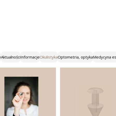
y
Aktualności
Informacje
Okulistyka
Optometria, optyka
Medycyna es