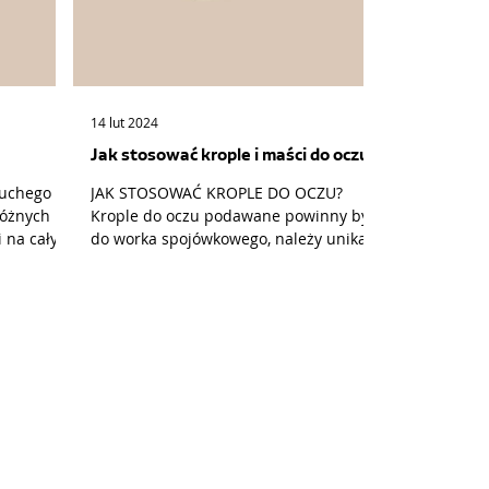
14 lut 2024
Jak stosować krople i maści do oczu
JAK STOSOWAĆ KROPLE DO OCZU?
różnych
Krople do oczu podawane powinny być
i na całym
do worka spojówkowego, należy unikać
podawania bezpośrednio na...